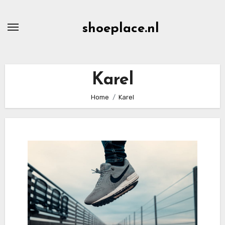
Ga
naar
shoeplace.nl
de
inhoud
Karel
Home
Karel