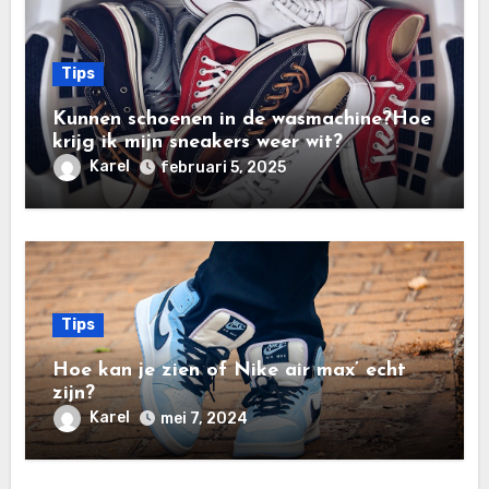
Tips
Kunnen schoenen in de wasmachine?Hoe
krijg ik mijn sneakers weer wit?
Karel
februari 5, 2025
Tips
Hoe kan je zien of Nike air max’ echt
zijn?
Karel
mei 7, 2024