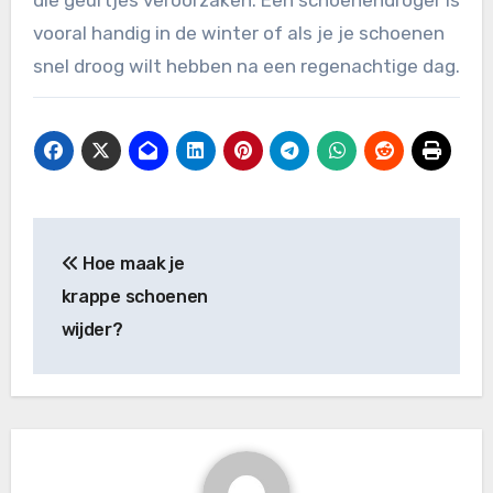
die geurtjes veroorzaken. Een schoenendroger is
vooral handig in de winter of als je je schoenen
snel droog wilt hebben na een regenachtige dag.
Bericht
Hoe maak je
navigatie
krappe schoenen
wijder?